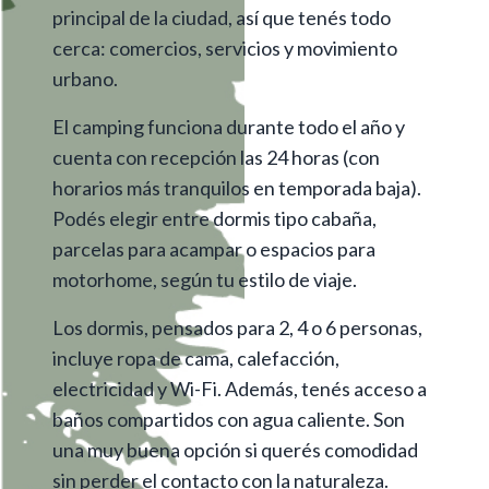
principal de la ciudad, así que tenés todo
cerca: comercios, servicios y movimiento
urbano.
El camping funciona durante todo el año y
cuenta con recepción las 24 horas (con
horarios más tranquilos en temporada baja).
Podés elegir entre dormis tipo cabaña,
parcelas para acampar o espacios para
motorhome, según tu estilo de viaje.
Los dormis, pensados para 2, 4 o 6 personas,
incluye ropa de cama, calefacción,
electricidad y Wi-Fi. Además, tenés acceso a
baños compartidos con agua caliente. Son
una muy buena opción si querés comodidad
sin perder el contacto con la naturaleza.