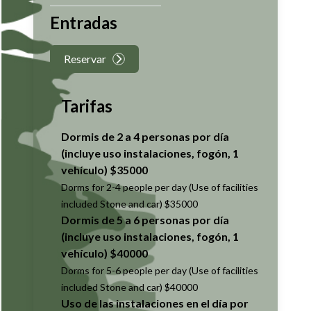
Entradas
Reservar
Tarifas
Dormis de 2 a 4 personas por día
(incluye uso instalaciones, fogón, 1
vehículo) $35000
Dorms for 2-4 people per day (Use of facilities
included Stone and car) $35000
Dormis de 5 a 6 personas por día
(incluye uso instalaciones, fogón, 1
vehículo) $40000
Dorms for 5-6 people per day (Use of facilities
included Stone and car) $40000
Uso de las instalaciones en el día por