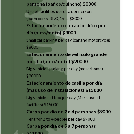
persona (baños/quincho) $8000
Use of facilities per day, per person
(bathrooms, BBQ área) $8000
Estacionamiento con auto chico por
día (auto/moto) $8000
Small car parking per day (car and motorcycle)
$8000
Estacionamiento de vehículo grande
por día (auto/moto) $20000
Big vehicles parking per day (motorhome)
$20000
Estacionamiento de casilla por día
(mas uso de instalaciones) $15000
Big vehicles of box per day (More use of
facilities) $15000
Carpa por día de 2 a 4 personas $9000
Tent for 2 to 4 people per day $9000
Carpa por día de 5 a 7 personas
$11000